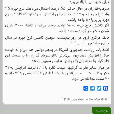
برای خرید آن را بالا می‌برد.
سرمایه‌گذاران در حال حاضر ۵۵ درصد احتمال می‌دهند نرخ بهره ۲۵
واحد پایین بیاید و ۴۵ درصد هم این احتمال وجود دارد که کاهش نرخ
بهره برابر با ۵۰ واحد باشد.
اگر کاهش نرخ بهره به ۵۰ واحد برسد می‌توان انتظار ۳۰۰۰ دلاری
شدن طلا را در کوتاه مدت داشت.
بانک مرکزی اروپا در روز پنجشنبه دومین کاهش نرخ بهره در سال
جاری میلادی را اعمال کرد.
انتخابات ریاست جمهوری آمریکا در پنجم نوامبر هم می‌تواند قیمت
طلا را افزایش دهد چون بی‌ثباتی بازار سرمایه‌گذاران را به سمت این
فلز گرانبها به عنوان یک پشتوانه ایمن سوق می‌دهد.
در میان سایر فلزات گرانبها، قیمت نقره با ۳.۲۱ درصد افزایش به ۳۱
دلار و ۷ سنت رسید و پلاتین با یک افزایش ۱.۶۴ درصدی ۹۹۸ دلار و
۷۰ سنت معامله می‌شود.
Telegram
Share
Twitter
Facebook
https://aftabyazdonline.ir/?p=96316
برچسب