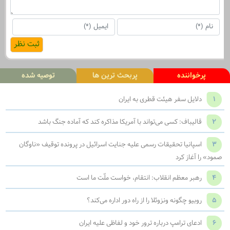
پرخواننده
پربحث ترین ها
توصیه شده
1
دلایل سفر هیئت قطری به ایران
2
قالیباف: کسی می‌تواند با آمریکا مذاکره کند که آماده جنگ باشد
3
اسپانیا تحقیقات رسمی علیه جنایت اسرائیل در پرونده توقیف «ناوگان
صمود» را آغاز کرد
4
رهبر معظم انقلاب: انتقام، خواست ملّت ما است
5
روبیو چگونه ونزوئلا را از راه دور اداره می‌کند؟
6
ادعای ترامپ درباره ترور خود و لفاظی علیه ایران