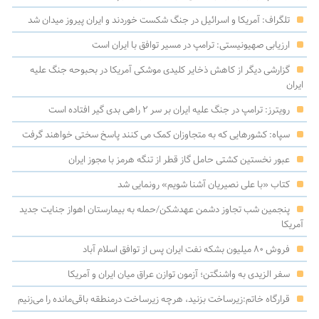
تلگراف: آمریکا و اسرائیل در جنگ شکست خوردند و ایران پیروز میدان شد
ارزیابی صهیونیستی: ترامپ در مسیر توافق با ایران است
گزارشی دیگر از کاهش ذخایر کلیدی موشکی آمریکا در بحبوحه جنگ علیه
ایران
رویترز: ترامپ در جنگ علیه ایران بر سر ۲ راهی بدی گیر افتاده است
سپاه: کشورهایی که به متجاوزان کمک می کنند پاسخ سختی خواهند گرفت
عبور نخستین کشتی حامل گاز قطر از تنگه هرمز با مجوز ایران
کتاب «با علی نصیریان آشنا شویم» رونمایی شد
پنجمین شب تجاوز دشمن عهدشکن/حمله به بیمارستان اهواز جنایت جدید
آمریکا
فروش ۸۰ میلیون بشکه نفت ایران پس از توافق اسلام آباد
سفر الزیدی به واشنگتن؛ آزمون توازن عراق میان ایران و آمریکا
قرارگاه خاتم:زیرساخت بزنید، هرچه زیرساخت درمنطقه باقی‌مانده را می‌زنیم